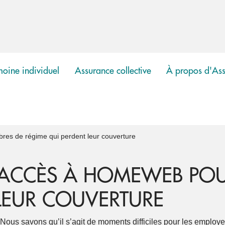
moine individuel
Assurance collective
À propos d'Ass
show
show
submenu
submenu
es de régime qui perdent leur couverture
ACCÈS À HOMEWEB POU
LEUR COUVERTURE
Nous savons qu’il s’agit de moments difficiles pour les employ