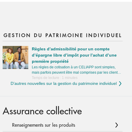
GESTION DU PATRIMOINE INDIVIDUEL
Règles d’admissibilité pour un compte
d’épargne libre d’impôt pour l’achat d’une
première propriété
Les règles de cotisation à un CELIAPP sont simples,
mais parfois peuvent être mal comprises par les clients.
Par exemple, bien que les clients puissent cotiser au
Temps de lecture : 1 minutes
D’autres nouvelles sur la gestion du patrimoine individuel
CELIAPP d’un conjoint ou d’un conjoint de fait, la limite
de leur déduction est toujours de 8 000 $ par année.
Cette distinction peut entraîner de réelles conséquences
sur la façon dont les couples structurent leur épargne.
Sans les bons conseils, ils pourraient supposer qu’ils
Assurance collective
bénéficient de plus grands avantages fiscaux alors que
ce n’est pas le cas. C’est ici que votre valeur comme
conseillère ou conseiller entre en jeu. En aidant les
Renseignements sur les produits
clients à coordonner les cotisations et les harmoniser
avec leur stratégie fiscale et d’épargne globale, vous